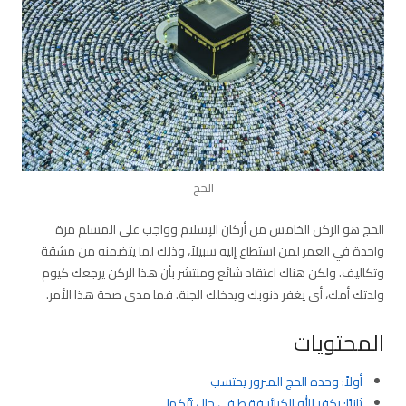
الحج
الحج هو الركن الخامس من أركان الإسلام وواجب على المسلم مرة
واحدة في العمر لمن استطاع إليه سبيلاً، وذلك لما يتضمنه من مشقة
وتكاليف. ولكن هناك اعتقاد شائع ومنتشر بأن هذا الركن يرجعك كيوم
ولدتك أمك، أي يغفر ذنوبك ويدخلك الجنة. فما مدى صحة هذا الأمر.
المحتويات
أولاً: وحده الحج المبرور يحتسب
ثانيًا: يكفر الله الكبائر فقط في حال تَرْكِها