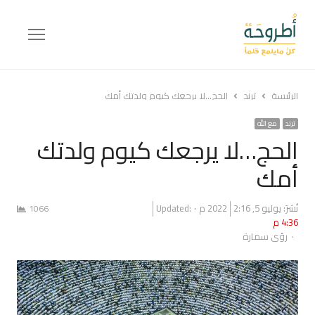
Menu
الرئيسة
ترند
الحج…لا يرجعك كيوم ولدتك أمك
ترند
مع الله
الحج…لا يرجعك كيوم ولدتك
أمك
نُشرَ:
يوليو 5, 2022
2:16 م
Updated:
1066
4:36 م
Author
رؤى سمارة