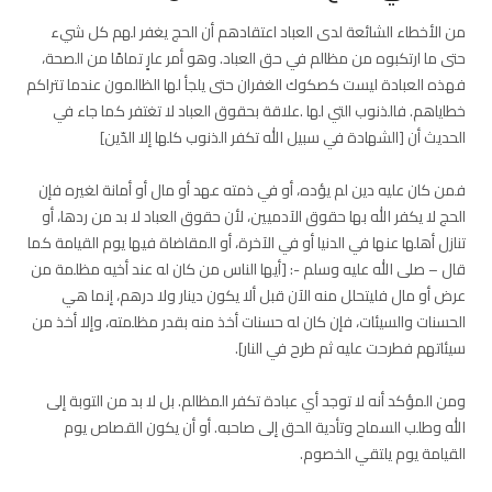
من الأخطاء الشائعة لدى العباد اعتقادهم أن الحج يغفر لهم كل شيء
حتى ما ارتكبوه من مظالم في حق العباد. وهو أمر عارٍ تمامًا من الصحة،
فهذه العبادة ليست كصكوك الغفران حتى يلجأ لها الظالمون عندما تتراكم
خطاياهم. فالذنوب التي لها .علاقة بحقوق العباد لا تغتفر كما جاء في
الحديث أن [الشهادة في سبيل الله تكفر الذنوب كلها إلا الدّين]
فمن كان عليه دين لم يؤده، أو في ذمته عهد أو مال أو أمانة لغيره فإن
الحج لا يكفر الله بها حقوق الآدميين، لأن حقوق العباد لا بد من ردها، أو
تنازل أهلها عنها في الدنيا أو في الآخرة، أو المقاضاة فيها يوم القيامة كما
قال – صلى الله عليه وسلم -: [أيها الناس من كان له عند أخيه مظلمة من
عرض أو مال فليتحلل منه الآن قبل ألا يكون دينار ولا درهم، إنما هي
الحسنات والسيئات، فإن كان له حسنات أخذ منه بقدر مظلمته، وإلا أخذ من
سيئاتهم فطرحت عليه ثم طرح في النار].
ومن المؤكد أنه لا توجد أي عبادة تكفر المظالم. بل لا بد من التوبة إلى
الله وطلب السماح وتأدية الحق إلى صاحبه. أو أن يكون القصاص يوم
القيامة يوم يلتقي الخصوم.