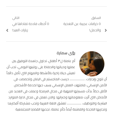
تصفّح
السابق
التالي
Previous
٥ خرافات عجيبة عن التغذية
Next
٥ أخطاء فادحة تفاداها في
المقالات
post:
post:
والحمل!
زيارات العيد!
رؤى سمارة
أم عاملة ل٣ أطفال، تحاول جاهدة التوفيق بين
عملها وحياتها والحفاظ على روتينها اليومي، تحب أن
تعيش حياة زاخرة بالأنشطة والمهام التي تأمل دائماً
أن تتوج بإنجازات. .................... درست الماجستير في اليابان وتخصصت في
الأمن الإنساني، فامتهنت العمل الإنساني بسبب حبها لخدمة الأشخاص
الأقل حظاً. بدأت مسيرتها المهنية في مجال البرمجة وعملت في العديد من
الأماكن التي أثرت معلوماتها وخبراتها. والان تعمل في مجال ادارة الموارد
البشرية والتوظيف. ................... تعشق اللغة العربية وتحب مشاركة أفكارها
وتجاربها الناجحة والفاشلة أيضاً كأم عاملة، تجذبها القضايا المجتمعية