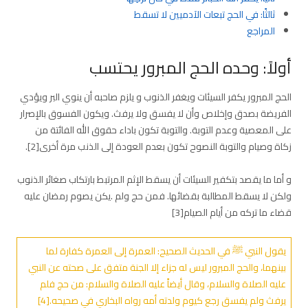
ثالثًا: في الحج تبعات الآدميين لا تسقط
المراجع
أولاً: وحده الحج المبرور يحتسب
الحج المبرور يكفر السيئات ويغفر الذنوب و يلزم صاحبه أن ينوي البر ويؤدي
الفريضة بصدق وإخلاص وأن لا يفسق ولا يرفث. ويكون الفسوق بالإصرار
على المعصية وعدم التوبة. والتوبة تكون باداء حقوق الله الفائتة من
زكاة وصيام والتوبة النصوح تكون بعدم العودة إلى الذنب مرة أخرى[2].
و أما ما يقصد بتكفير السيئات أن يسقط الإثم المرتبط بارتكاب صغائر الذنوب
ولكن لا يسقط المطالبة بقضائها. فمن حج ولم .يكن يصوم رمضان عليه
قضاء ما تركه من أيام الصيام[3]
يقول النبي ﷺ في الحديث الصحيح: العمرة إلى العمرة كفارة لما
بينهما، والحج المبرور ليس له جزاء إلا الجنة متفق على صحته عن النبي
عليه الصلاة والسلام، وقال أيضاً عليه الصلاة والسلام: من حج فلم
يرفث ولم يفسق رجع كيوم ولدته أمه رواه البخاري في صحيحه.[4]