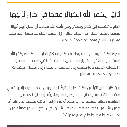
ثانيًا: يكفر الله الكبائر فقط في حال تَرْكِها
الذنوب تنقسم إلى كبائر وصغائر ومن رأفة الله بعباده أن جعل لهم أبوابًا
عديدة للتكفير تتجلى في قوله تعالى: {إن تجتنبوا كبائر .ما ينهون عنه نكفر
عنكم سيئاتكم وندخلكم مدخلاً كريماً}
فترك الكبائر خوفاً من الله وطاعة مكفر لصغائر الذنوب، وكذلك يكفر الله
السيئات والصغائر باستمرار العبد على الطاعة، كما في الحديث الصحيح:
[الصلوات الخمس، والجمعة إلى الجمعة، ورمضان إلى رمضان، مكفرات
لما بينهن ما اجتنبت الكبائر].
فإن كان الحاج تائباً عن الكبائر كلها وتاركًا لها وينوي عدم الرجوع إليها، ففي
هذه الحالة تمسح الذنوب كبيرها وصغيرها. وأما إذا كان العبد من
السارقين وهو مستمر في سرقته، أو من الزانيين وهو مستمر في زناه، أو
ممن يشربون الخمر وهو مستمر في شربها، فإن الحج لا يكفر خطيئة من
لم يتب منها فاعلها ولم يقلع عنها.[5]