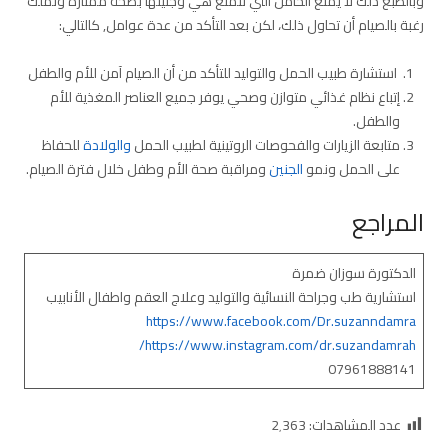
وبالطبع ذلك لا يمنع الحامل التي تتمتع هي وجنينها بصحة ممتازة وتملك
رغبة بالصيام أن تحاول ذلك، لكن بعد التأكد من عدة عوامل, كالتالي:
استشارة طبيب الحمل والتوليد للتأكد من أن الصيام آمن للأم والطفل
إتباع نظام غذائي متوازن وصحي يوفر جميع العناصر المغذية للأم
والطفل.
متابعة الزيارات والفحوصات الروتينية لطبيب الحمل
والولادة
للحفاظ
على الحمل ونمو
الجنين
ومراقبة صحة الأم وطفل خلال فترة الصيام.
المراجع
الدكتورة سوزان ضمرة
استشارية طب وجراحة النسائية والتوليد وعلاج العقم واطفال الأنابيب
https://www.facebook.com/Dr.suzanndamra
https://www.instagram.com/dr.suzandamrah/
07961888141
عدد المشاهدات:
2٬363