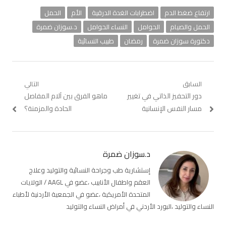
ارتفاع ضغط الدم
اضطرابات الغدة الدرقية
الأم
الحمل
الحمل والصيام
الحوامل
النساء الحوامل
د.سوزان ضمرة
دكتورة سوزان ضمرة
رمضان
طبيب النسائية
تصفّح
السابق
التالي
Previous
دور التحفيز الذاتي في تغيير
Next
ماهو الفرق بين آلام المفاصل
المقالات
post:
post:
مسار النفس الإنسانية
الحادة والمزمنة؟
د.سوزان ضمرة
إستشارية طب وجراحة النسائية والتوليد وعلاج
العقم واطفال الأنابيب ،عضو في AAGL / الولايات
المتحدة الأمريكية ،عضو في الجمعية الأردنية لأطباء
النساء والتوليد ،البورد الأردني في أمراض النساء والتوليد