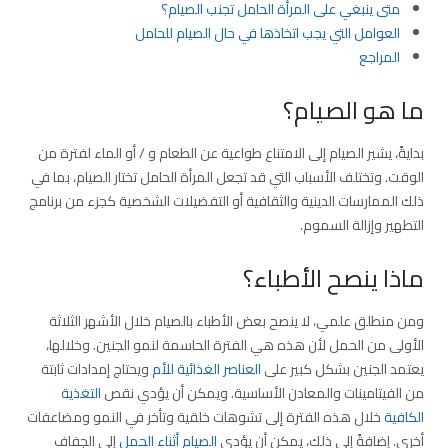
متى ينبغي على المرأة الحامل تجنب الصيام؟
العوامل التي يجب اتخاذها في حال الصيام للحامل
المراجع
ما هو الصيام؟
بدايةً، يشير الصيام إلى الامتناع طواعية عن الطعام و / أو الماء لفترة من
الوقت. وتختلف الأسباب التي قد تجعل المرأة الحامل تختار الصيام، بما في
ذلك الممارسات الدينية والثقافية أو التفضيلات الشخصية كجزء من برنامج
التطهير وإزالة السموم.
ماذا ينصح الأطباء؟
ومن منطلق علمي، لا ينصح بعض الأطباء بالصيام خلال الأشهر الثلاثة
الأولى من الحمل لأن هذه هي الفترة الحاسمة لنمو الجنين. وخلالها،
يعتمد الجنين بشكل كبير على
العناصر الغذائية للأم
ويحتاج إمدادات ثابتة
من الفيتامينات والمعادن الأساسية. ويمكن أن يؤدي نقص
التغذية
الكافية
خلال هذه الفترة إلى تشوهات خلقية وتأخر في النمو ومضاعفات
أخرى. إضافةً إلى ذلك، يمكن أن يؤدي
الصيام أثناء الحمل
إلى الجفاف