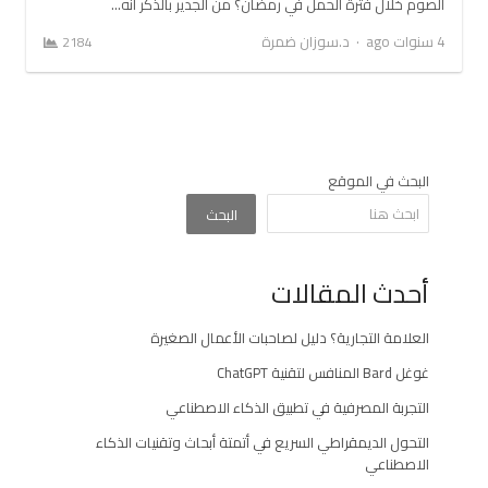
الصوم خلال فترة الحمل في رمضان؟ من الجدير بالذكر أنه…
Author
4 سنوات ago
د.سوزان ضمرة
2184
البحث في الموقع
البحث
أحدث المقالات
العلامة التجارية؟ دليل لصاحبات الأعمال الصغيرة
غوغل Bard المنافس لتقنية ChatGPT
التجربة المصرفية في تطبيق الذكاء الاصطناعي
التحول الديمقراطي السريع في أتمتة أبحاث وتقنيات الذكاء
الاصطناعي