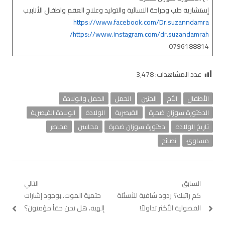
إستشارية طب وجراحة النسائية والتوليد وعلاج العقم واطفال الأنابيب
https://www.facebook.com/Dr.suzanndamra
https://www.instagram.com/dr.suzandamrah/
0796188814
عدد المشاهدات:
3٬478
الأطفال
الأم
الجنين
الحمل
الحمل والولادة
الدكتورة سوزان ضمرة
القيصرية
الولادة
الولادة القيصرية
تاريخ الولادة
دكتورة سوزان ضمرة
محاسن
مخاطر
مساوئ
نصائح
تصفّح
السابق
التالي
Previous
كم راتبك؟ ردود شافية للأسئلة
Next
حتمية الموت..بوجود إشارات
المقالات
post:
post:
الفضولية الأكثر تداولاً!
إلهية، هل نحن حقاً مؤمنون؟