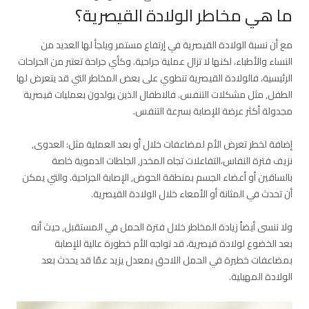
ما هي مخاطر الولادة القيصرية؟
مع أن نسبة الولادة القيصرية في إرتفاع مستمر ويلجأ لها العديد من
النساء والأطباء، لكنها لا تزال عملية جراحية. وكأي جراحة تعتبر من الجراحات
الرئيسية، فالولادة القيصرية تنطوي على بعض المخاطر التي قد يتعرض لها
الطفل, مثل مشكلات التنفس. فالاطفال الذين يولدون بعمليات قيصرية
مجدولة أكثر عرضة للإصابة بسرعة التنفس.
إضافة لخطر تعرض الأم لمضاعفات خلال أو بعد العملية مثل: العدوى,
نزيف فترة النفاس،التفاعلات تجاه المخدر, الجلطات الدموية خاصة
بالساقين أو أعضاء الجسم بمنطقة الحوض, الإصابة الجراحية. والتي يمكن
أن تحدث في المثانة أو الأمعاء خلال الولادة القيصرية.
ولا ننسى أيضاً زيادة المخاطر خلال فترة الحمل في المستقبل, حيث أنه
بعد الخضوع لولادة قيصرية، قد تواجه الأم خطورة عالية للإصابة
بمضاعفات خطيرة في الحمل اللاحق بمعدل يزيد عمّا قد يحدث بعد
الولادة المهبلية.