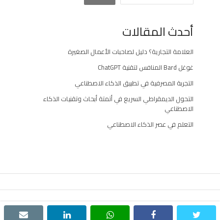
أحدث المقالات
العلامة التجارية؟ دليل لصاحبات الأعمال الصغيرة
غوغل Bard المنافس لتقنية ChatGPT
التجربة المصرفية في تطبيق الذكاء الاصطناعي
التحول الديمقراطي السريع في أتمتة أبحاث وتقنيات الذكاء
الاصطناعي
التعلم في عصر الذكاء الاصطناعي
© 2022. جميع الحقوق محفوظة
email
linkedin
whatsapp
facebook
twitter
موقع أطروحة