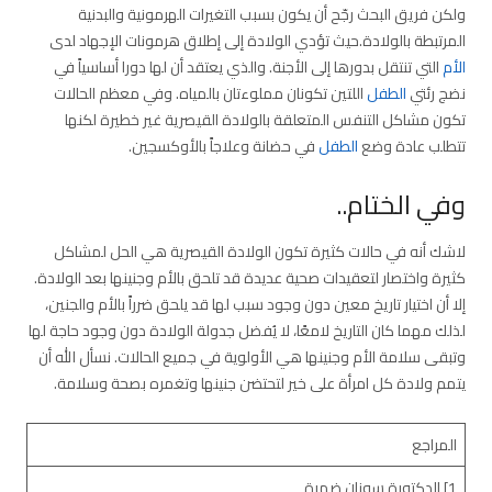
ولكن فريق البحث رجّح أن يكون بسبب التغيرات الهرمونية والبدنية
المرتبطة بالولادة.حيث تؤدي الولادة إلى إطلاق هرمونات الإجهاد لدى
الأم
التي تنتقل بدورها إلى الأجنة. والذي يعتقد أن لها دورا أساسياً في
نضج رئتي
الطفل
اللتين تكونان مملوءتان بالمياه. وفي معظم الحالات
تكون مشاكل التنفس المتعلقة بالولادة القيصرية غير خطيرة لكنها
تتطلب عادة وضع
الطفل
في حضانة وعلاجاً بالأوكسجين.
وفي الختام..
لاشك أنه في حالات كثيرة تكون الولادة القيصرية هي الحل لمشاكل
كثيرة واختصار لتعقيدات صحية عديدة قد تلحق بالأم وجنينها بعد الولادة.
إلا أن اختيار تاريخ معين دون وجود سبب لها قد يلحق ضرراً بالأم والجنين،
لذلك مهما كان التاريخ لامعًا، لا يُفضل جدولة الولادة دون وجود حاجة لها
وتبقى سلامة الأم وجنينها هي الأولوية في جميع الحالات. نسأل الله أن
يتمم ولادة كل امرأة على خير لتحتضن جنينها وتغمره بصحة وسلامة.
المراجع
1] الدكتورة سوزان ضمرة