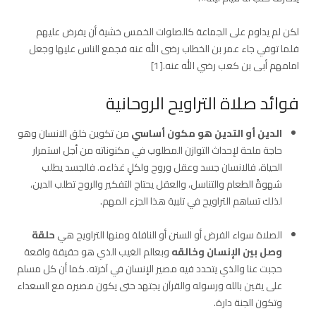
لكن لم يداوم على الجماعة كالصلوات الخمس خشية أن يفرض عليهم
فلما توفي جاء عمر بن الخطاب رضى الله عنه فجمع الناس عليها وجعل
امامهم أبى بن كعب رضي الله عنه.[1]
فوائد صلاة التراويح الروحانية
الدين أو التدين هو مكون أساسي
من تكوين خلق الانسان وهو
حاجة ملحة لإحداث التوازن المطلوب في مكنوناته من أجل استمرار
الحياة، فالانسان جسد وعقل وروح ولكلٍ غذاءه. فالجسد يطلب
شهوةً الطعام والتناسل، والعقل يحتاج التفكير والروح تطلب الدين،
لذلك تساهم التراويح في تلبية هذا الجزء المهم.
الصلاة سواء الفرض أو السنن أو النافلة ومنها التراويح هي
حلقة
وصل بين الإنسان وخالقه
وبعالم الغيب الذي هو حقيقة واقعة
حجبت عنا والذي يتحدد فيه مصير الإنسان في آخرته. كما أن كل مسلم
على يقين بالله ورسوله والقرآن يجتهد حتى يكون مصيره مع السعداء
وتكون الجنة دارة.