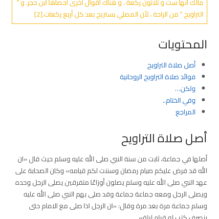
مالك أنها ست و ثلاثون ركعة ، و هناك أقوال أخرى أحصاها ابن حجر. و ”
التراويح ” من الراحة ، لأن المصلي يستريح بعد كل أربع ركعات.[2]
المحتويات
أصل صلاة التراويح
فوائد صلاة التراويح الروحانية
ولكن…
وفي الختام..
المراجع
أصل صلاة التراويح
أصلها في جماعة، ثابت من سنة النبي صلى الله عليه وسلم حيث قال «ان
الله قد فرض عليكم صيام رمضان وسننت لكم قيامه» وكان الصحابة على
عهد النبي صلى الله عليه وسلم يصلون أوزاعًا متفرقين يصلى الرجل وحده
ويصلى الرجل ومعه جماعة جماعة وقد صلى بهم النبي صلى الله عليه
وسلم جماعة مرة بعد مرة وقال: «ان الرجل اذا صلى مع الامام حتى
ينصرف كتب له قيام ليلة».