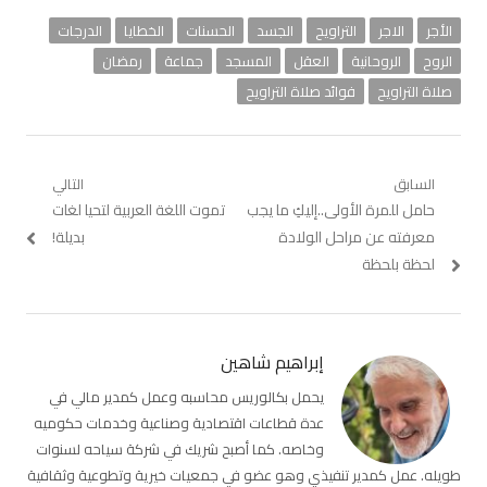
الأجر
الاجر
التراويح
الجسد
الحسنات
الخطايا
الدرجات
الروح
الروحانية
العقل
المسجد
جماعة
رمضان
صلاة التراويح
فوائد صلاة التراويح
تصفّح
السابق
التالي
Previous
حامل للمرة الأولى..إليكِ ما يجب
Next
تموت اللغة العربية لتحيا لغات
المقالات
post:
post:
معرفته عن مراحل الولادة
بديلة!
لحظة بلحظة
إبراهيم شاهين
يحمل بكالوريس محاسبه وعمل كمدير مالي في
عدة قطاعات اقتصادية وصناعية وخدمات حكوميه
وخاصه. كما أصبح شريك في شركة سياحه لسنوات
طويله. عمل كمدير تنفيذي وهو عضو في جمعيات خيرية وتطوعية وثقافية