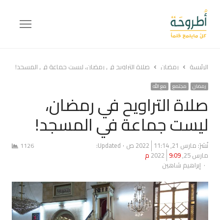
Menu
الرئيسة
رمضان
صلاة التراويح في رمضان، ليست جماعة في المسجد!
رمضان
مجتمع
مع الله
صلاة التراويح في رمضان،
ليست جماعة في المسجد!
نُشرَ:
مارس 21, 2022
11:14 ص
Updated:
1126
مارس 25, 2022
9:09 م
Author
إبراهيم شاهين