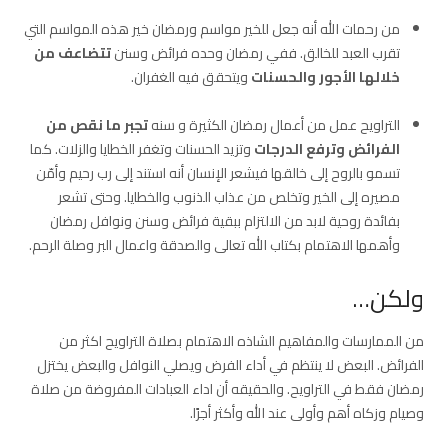
من رحمات الله أنه جعل للخير مواسم ورمضان خير هذه المواسم التي
تقرب العبد للخالق. ففي رمضان وحده فرائض وسنن
تتضاعف من
خلالها الأجور والحسنات
ويتحقق فيه الغفران.
التراويح عمل من أعمال رمضان الكثيرة و سنه
تجبر ما نقص من
الفرائض وترفع الدرجات
وتزيد الحسنات وتغفر الخطايا والزلات. كما
تسمو بالروح إلى خالقها فيشعر الإنسان أنه استند إلى رب رحيم وأمّن
مصيره إلى الخير وتخلص من عذاب الذنوب والخطايا. وحتى تشعر
بفائدة روحية لابد من الالتزام ببقية فرائض وسنن ونوافل رمضان
وأهمها الاهتمام بكتاب الله تعالى والصدقة واعمال البر وصلة الرحم.
ولكن…
من الممارسات والمفاهيم الشاذه الاهتمام بصلاة التراويح اكثر من
الفرائض. البعض لا ينتظم في أداء الفرض ويصلي النوافل والبعض يختزل
رمضان فقط في التراويح. والحقيقه أن اداء العبادات المفروضة من صلاة
وصيام وزكاه أهم وأولى عند الله وأكثر أجرًا.