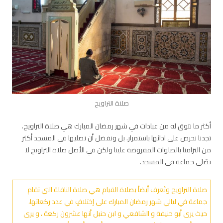
صلاة التراويح
أكثر ما نتوق له من عبادات في شهر رمضان المبارك هي صلاة التراويح.
تجدنا نحرص على ادائها باستمرار. بل ونفضل أن نصليها في المسجد أكثر
من التزامنا بالصلوات المفروضة علينا ولكن في الأصل صلاة التراويح لا
تصّلَى جماعة في المسجد.
صلاة التراويح وتُعرف أيضاً بصلاة القيام هي صلاة النافلة التي تقام
جماعة في ليالي شهر رمضان المبارك على إختلافٍ في عدد ركعاتها،
حيث يرى أبو حنيفة و الشافعي و ابن حنبل أنها عشرون ركعة ، و يرى