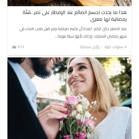
هذا ما يحدث لجسم الصائم عند الإفطار على تمر…سُنّة
رمضانية لها مغزى
منذ الصغر حتى الكبر. اعتدنا أن نكسر صيامنا بتمر قبل شرب الماء في
شهر رمضان المبارك. وذلك لأنها سنة نبوية…
Author
4 سنوات ago
رؤى سمارة
933