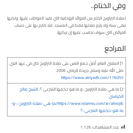
وفي الختام..
لصلاة التراويح الكثير من الفوائد الروحانية التي تفيد المواظب عليها. ولكنها
تبقى سنة ولا يلزم صلاتها فقط في المسجد. فلا تلتزم بها على حساب
الفرائض التي سوف تحاسب عليها إن تركتها.
المراجع
1] المفتي العام: أصل جمع الناس على صلاة التراويح كان في عهد النبي
صلى الله عليه وسلم, جريدة الرياض، 2006
https://www.alriyadh.com/176055
2] ما هي صلاة التراويح ، و ما هو حكمها الشرعي ؟،
الشيخ صالح
الكرباسي
https://www.islam4u.com/ar/almojib/ما-هي-صلاة-التراويح-،-و-
ما-هو-حكمها-الشرعي-؟
عدد المشاهدات:
1٬126