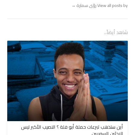
View all posts by رؤى سمارة
→
شاهد أيضاً...
أين ستذهب تبرعات حملة أبو فلة ؟ النصيب الأكبر ليس
للاجئين السوريين