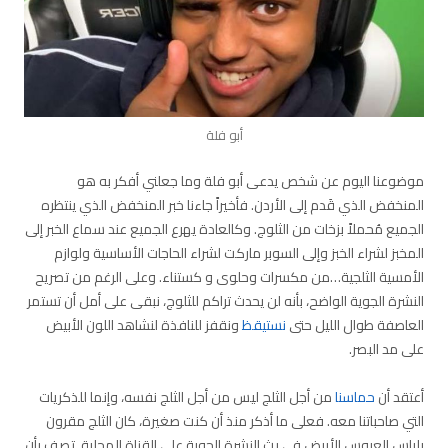
أبو فلة
موضوعنا اليوم عن شخص يدعى أبو فلة وما جعلني أفكر به هو
المنخفض الذي قَدم إلى الأردن. فأخيراً جاءنا خبر المنخفض الذي ينتظره
الجميع مُحملاً بزخات من الثلوج. وكالعادة يهرع الجميع عند سماع الخبر إلى
المخبز لشراء الخبز وإلى السوبر ماركت لشراء الحاجات الأساسية ولوازم
الأمسية الثلجية…من مكسرات وحلوى و كستناء. وعلى الرغم من تصريح
النشرة الجوية الواضح، بأنه لن يحدث تراكم للثلوج، نبقى على أمل أن تستمر
العاصفة طوال الليل حتى
نستيقظ
ونقفز للنافذة لنشاهد اللون الأبيض
على مد البصر.
أعتقد أن
حماسنا
من أجل الثلج ليس من أجل الثلج نفسه، وإنما للذكريات
التي صاحباتنا معه. فعلى ما أذكر منذ أن كنت صغيرة، كان الثلج مقرون
بلباس العروس الأبيض في بث النشرة الجوية على القناة المحلية. تصف بأن