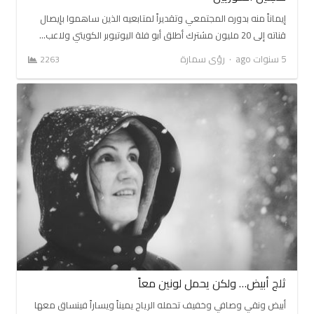
إيماناً منه بدوره المجتمعي وتقديراً لمتابعيه الذين ساهموا بإيصال
قناته إلى 20 مليون مشترك أطلق أبو فلة اليوتيوبر الكويتي ولاعب…
Author
5 سنوات ago
رؤى سمارة
2263
ثلج أبيض… ولكن يحمل لونين معاً
أبيض ونقي وصافي وخفيف تحمله الرياح يميناً ويساراً فينساق معها