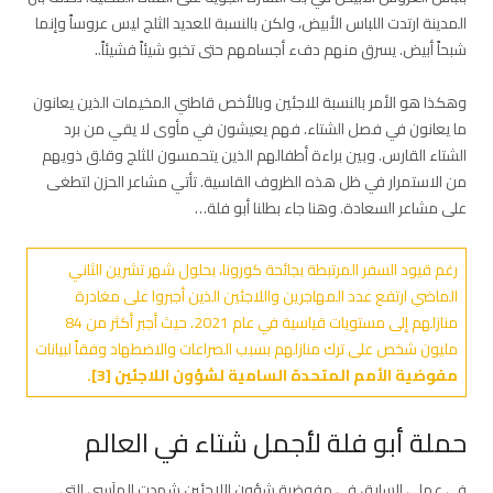
المدينة ارتدت اللباس الأبيض، ولكن بالنسبة للعديد الثلج ليس عروساً وإنما
شبحاً أبيض. يسرق منهم دفء أجسامهم حتى تخبو شيئاً فشيئاً..
وهكذا هو الأمر بالنسبة للاجئين وبالأخص قاطني المخيمات الذين يعانون
ما يعانون في فصل الشتاء. فهم يعيشون في مأوى لا يقي من برد
الشتاء القارس. وبين براءة أطفالهم الذين يتحمسون للثلج وقلق ذويهم
من الاستمرار في ظل هذه الظروف القاسية. تأتي مشاعر الحزن لتطغى
على مشاعر السعادة. وهنا جاء بطلنا أبو فلة…
رغم قيود السفر المرتبطة بجائحة كورونا، بحلول شهر تشرين الثاني
الماضي ارتفع عدد المهاجرين واللاجئين الذين أجبروا على مغادرة
منازلهم إلى مستويات قياسية في عام 2021. حيث أجبر أكثر من 84
مليون شخص على ترك منازلهم بسبب الصراعات والاضطهاد وفقاً لبيانات
مفوضية الأمم المتحدة السامية لشؤون اللاجئين [3].
حملة أبو فلة لأجمل شتاء في العالم
في عملي السابق في مفوضية شؤون اللاجئين شهدت المآسي التي