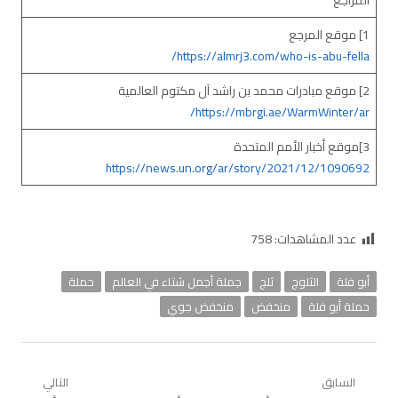
المراجع
1] موقع المرجع
https://almrj3.com/who-is-abu-fella/
2] موقع مبادرات محمد بن راشد آل مكتوم العالمية
https://mbrgi.ae/WarmWinter/ar/
3]موقع أخبار الأمم المتحدة
https://news.un.org/ar/story/2021/12/1090692
عدد المشاهدات:
758
أبو فلة
الثلوج
ثلج
جملة أجمل شتاء في العالم
حملة
حملة أبو فلة
منخفض
منخفض جوي
تصفّح
السابق
التالي