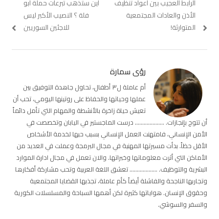
Previous
الرابط العجيب بين أعواد تنظيف
Next
أين ستذهب تبرعات حملة أبو
المقالات
post:
post:
الأذن والعادات المجتمعية
فلة ؟ النصيب الأكبر ليس
المتوارثة!
للاجئين السوريين
رؤى سمارة
أم عاملة ل٣ أطفال، تحاول جاهدة التوفيق بين
عملها وحياتها والحفاظ على روتينها اليومي، تحب أن
تعيش حياة زاخرة بالأنشطة والمهام التي تأمل دائماً
أن تتوج بإنجازات. .................... درست الماجستير في اليابان وتخصصت في
الأمن الإنساني، فامتهنت العمل الإنساني بسبب حبها لخدمة الأشخاص
الأقل حظاً. بدأت مسيرتها المهنية في مجال البرمجة وعملت في العديد من
الأماكن التي أثرت معلوماتها وخبراتها. والان تعمل في مجال ادارة الموارد
البشرية والتوظيف. ................... تعشق اللغة العربية وتحب مشاركة أفكارها
وتجاربها الناجحة والفاشلة أيضاً كأم عاملة، تجذبها القضايا المجتمعية
وحقوق الإنسان. هواياتها كثيرة لكن أهمها السباحة والمسلسلات الكورية
والسفر والسوشي.