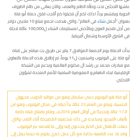
عاشها اللاجئين تحت وطأة الظلم والعنف. والآن يعاني من ظلم الظروف
الجوية ويقشعر برداً، لذلك لكم أن تتخيلوا كم أثلجت قلبي حملة أبو فلة
بعنوان “أجمل
شتاء
في العالم”، والتي هدفت لجمع مبلغ 10 ملايين دولار
من أجل تقديم العون وبالأخص لمستلزمات الشتاء ل100,000 عائلة لاجئة
في الشرق الأوسط وشمال أفريقيا.
بدأت الحملة يوم الجمعة الموافق 7 يناير عن طريق بث مباشر على قناة
أبو فلة على اليوتيوب واستمرت ل11 يوماً. تم إطلاق هذه الحملة بالتعاون
مع مبادرات محمد بن راشد آل مكتوم العالمية وبدعم من الشبكة
الإقليمية لبنك الطعام،و المفوضية السامية للأمم المتحدة لشؤون
اللاجئين
أبو فلة هو اليوتيوبر حسن سليمان وهو من مواليد الكويت مجهول
الجنسية، ويبلغ من العمر 23 عامًا، بدأ حياته في مجال اليوتيوب وهو ابن
الـ17 عامًا، وتحديدًا في أوائل العام 2016مـ، وقام بافتتاح قناة خاصة
بألعاب الفيديو، وساعده في ذلك شخصيته المُضحِكة أثناء اللعب والتي
جعلت الأطفال قبل الكبار ينجذبون إليه وإلى ما يُقدمه عبر اليوتيوب،
وقد زاد عدد مُتابعيه بكثرة مع كُل عمل خيري يقوم به حينما يصِل إلى