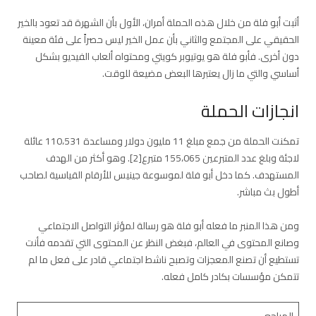
أثبت أبو فلة من خلال هذه الحملة أمران، الأول بأن الشهرة قد تعود بالخير
الحقيقي على المجتمع والثاني بأن عمل الخير ليس حصراً على فئة معينة
دون أخرى. فأبو فلة هو يوتيوبر كويتي ومحتواه ألعاب الفيديو بشكل
أساسي والتي ما زال يعتبرها البعض مضيعة للوقت.
انجازات الحملة
تمكنت الحملة من جمع مبلغ 11 مليون دولار ومساعدة 110،531 عائلة
لاجئة وبلغ عدد المتبرعين 155،065 متبرع[2]. وهو أكثر من الهدف
المستهدف. كما دخل أبو فلة لموسوعة جينيس للأرقام القياسية لصاحب
أطول بث مباشر.
ومن هذا المنبر ما فعله أبو فلة هو رسالة لمؤثر التواصل الاجتماعي
وصانع المحتوى في العالم، فبغض النظر عن المحتوى التي تقدمه فأنت
تستطيع أن تصنع المعجزات وتصبح ناشط اجتماعي قادر على فعل ما لم
تتمكن مؤسسات بكادر كامل فعله.