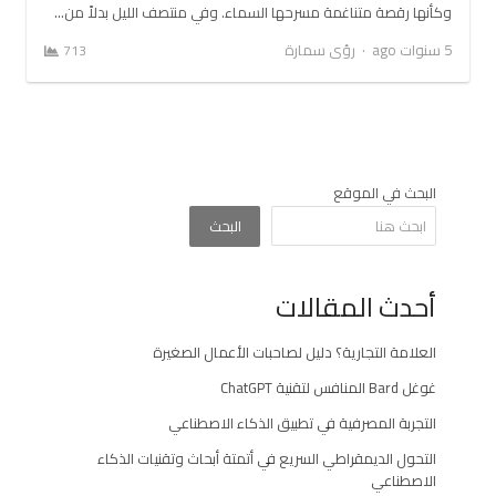
وكأنها رقصة متناغمة مسرحها السماء. وفي منتصف الليل بدلاً من…
Author
5 سنوات ago
رؤى سمارة
713
البحث في الموقع
البحث
أحدث المقالات
العلامة التجارية؟ دليل لصاحبات الأعمال الصغيرة
غوغل Bard المنافس لتقنية ChatGPT
التجربة المصرفية في تطبيق الذكاء الاصطناعي
التحول الديمقراطي السريع في أتمتة أبحاث وتقنيات الذكاء
الاصطناعي