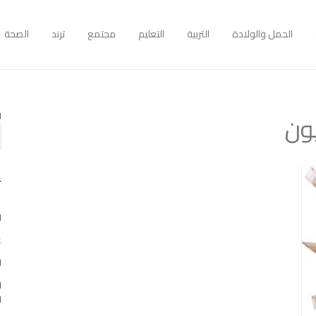
الحمل والولادة
التربية
التعليم
مجتمع
ترند
الصحة
يون
ا
أ
ا
غو
ا
ا
ا