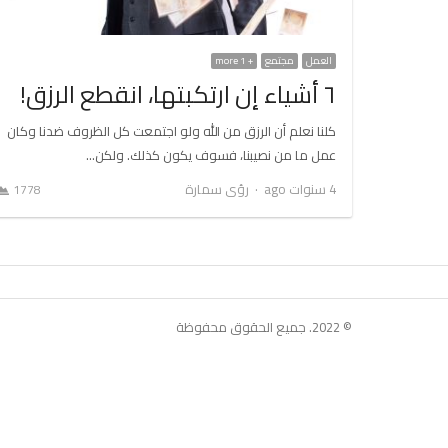
العمل
مجتمع
+ 1 more
٦ أشياء إن ارتكبتها، انقطع الرزق!
كلنا نعلم أن الرزق من الله ولو اجتمعت كل الظروف ضدنا وكان
عمل ما من نصيبنا، فسوف يكون كذلك. ولكن…
Author
4 سنوات ago
رؤى سمارة
1778
© 2022. جميع الحقوق محفوظة