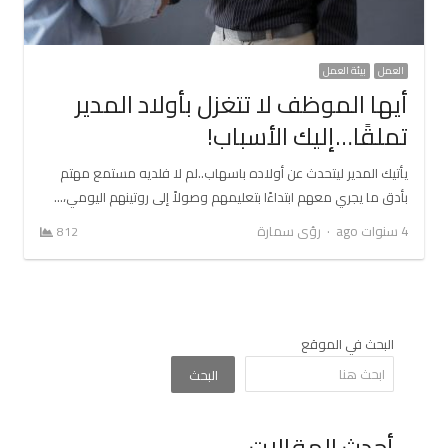
العمل
بيئة العمل
أيها الموظف لا تتغزل بأولاد المدير
تملقًا…إليك الأسباب!
يأتيك المدير ليتحدث عن أولاده باسهاب..لم لا فلديه مستمع مهتم
بأدق ما يجري معهم ابتداءًا بتعليمهم وصولاً إلى روتينهم اليومي،…
Author
4 سنوات ago
رؤى سمارة
812
البحث في الموقع
البحث
أحدث المقالات