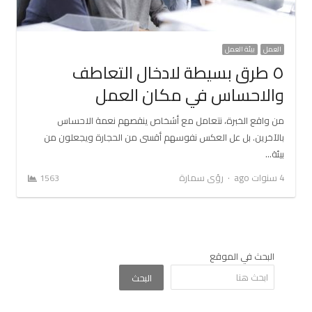
العمل
بيئة العمل
٥ طرق بسيطة لادخال التعاطف
والاحساس في مكان العمل
من واقع الخبرة، نتعامل مع أشخاص ينقصهم نعمة الاحساس
بالآخرين. بل عل العكس نفوسهم أقسى من الحجارة ويجعلون من
بيئة…
Author
4 سنوات ago
رؤى سمارة
1563
البحث في الموقع
البحث