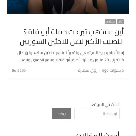
ترند
مجتمع
أين ستذهب تبرعات حملة أبو فلة ؟
النصيب الأكبر ليس للاجئين السوريين
إيماناً منه بدوره المجتمعي وتقديراً لمتابعيه الذين ساهموا بإيصال
قناته إلى 20 مليون مشترك أطلق أبو فلة اليوتيوبر الكويتي ولاعب…
Author
5 سنوات ago
رؤى سمارة
2260
البحث في الموقع
البحث
أحدث المقالات