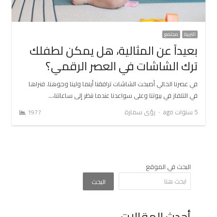
التربية
مجتمع
بعيداً عن المثالية، هل يمكن لطفلك
ترك الشاشات في العصر الرقمي؟
في عصرنا الحالي أصبحت الشاشات ترافقنا أينما ولينا وجوهنا. فنراها
في التلفاز في بيوتنا وعلى سواعدنا عندما ننظر إلى ساعاتنا،…
Author
5 سنوات ago
رؤى سمارة
1977
البحث في الموقع
البحث
أحدث المقالات