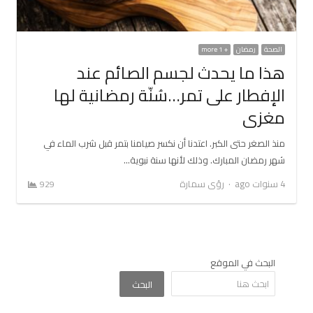
الصحة
رمضان
+ 1 more
هذا ما يحدث لجسم الصائم عند
الإفطار على تمر…سُنّة رمضانية لها
مغزى
منذ الصغر حتى الكبر. اعتدنا أن نكسر صيامنا بتمر قبل شرب الماء في
شهر رمضان المبارك. وذلك لأنها سنة نبوية…
Author
4 سنوات ago
رؤى سمارة
929
البحث في الموقع
البحث