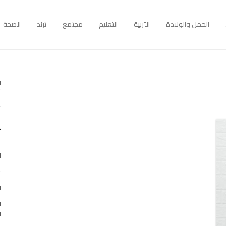
الحمل والولادة
التربية
التعليم
مجتمع
ترند
الصحة
ا
أ
ا
غو
ا
ا
ا