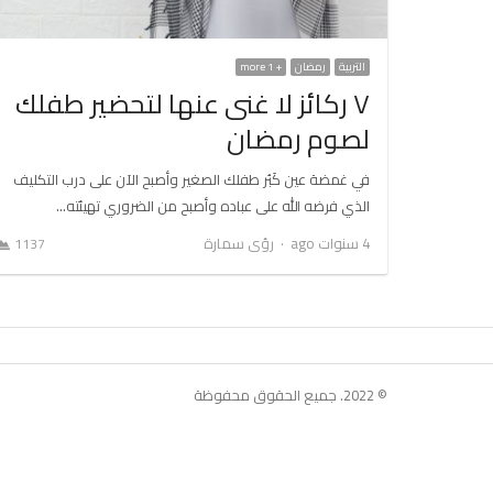
التربية
رمضان
+ 1 more
٧ ركائز لا غنى عنها لتحضير طفلك
لصوم رمضان
في غمضة عين كَبُر طفلك الصغير وأصبح الآن على درب التكليف
الذي فرضه الله على عباده وأصبح من الضروري تهيئته…
Author
4 سنوات ago
رؤى سمارة
1137
© 2022. جميع الحقوق محفوظة