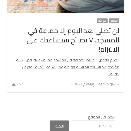
رمضان
مع الله
لن تصلي بعد اليوم إلا جماعة في
المسجد..٧ نصائح ستساعدك على
الالتزام!
الحكم الفقهي لصلاة الجماعة في المسجد مختلف عليه. فهي سنة
مؤكدة عند السادة المالكية وواجبة عند السادة الأحناف وفرض
كفاية…
Author
4 سنوات ago
إبراهيم شاهين
767
البحث في الموقع
البحث