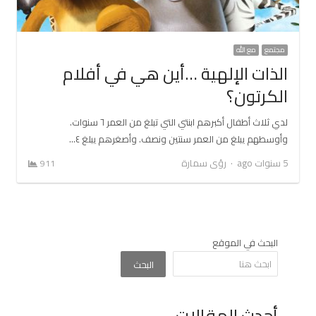
مجتمع
مع الله
الذات الإلهية …أين هي في أفلام
الكرتون؟
لدي ثلاث أطفال أكبرهم ابنتي التي تبلغ من العمر ٦ سنوات.
وأوسطهم يبلغ من العمر سنتين ونصف. وأصغرهم يبلغ ٤…
Author
5 سنوات ago
رؤى سمارة
911
البحث في الموقع
البحث
أحدث المقالات