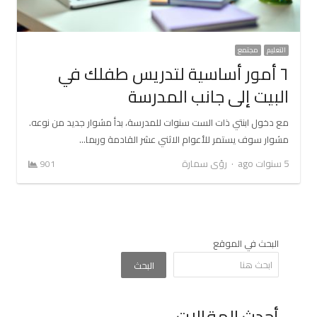
التعليم
مجتمع
٦ أمور أساسية لتدريس طفلك في
البيت إلى جانب المدرسة
مع دخول ابنتي ذات الست سنوات للمدرسة، بدأ مشوار جديد من نوعه.
مشوار سوف يستمر للأعوام الاثني عشر القادمة وربما…
Author
5 سنوات ago
رؤى سمارة
901
البحث في الموقع
البحث
أحدث المقالات