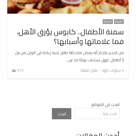
التربية
الصحة
سمنة الأطفال.. كابوس يؤرق الأهل،
فما علاماتها وأسبابها؟
من الجدير بالذكر أنه يمكن ملاحظة طفل لديه زيادة في الوزن من بين
5 أطفال. فهل تساءلت يومًا ما عن…
Author
4 سنوات ago
يقين قبعة
972
البحث في الموقع
البحث
أحدث المقالات