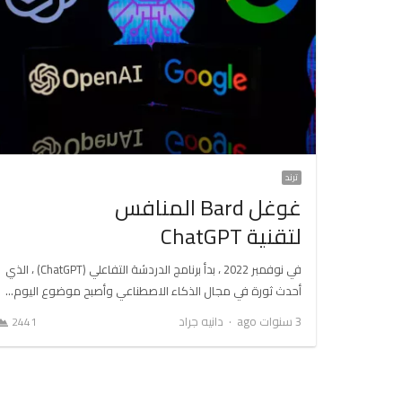
ترند
غوغل Bard المنافس
لتقنية ChatGPT
في نوفمبر 2022 ، بدأ برنامج الدردشة التفاعلي (ChatGPT) ، الذي
أحدث ثورة في مجال الذكاء الاصطناعي وأصبح موضوع اليوم…
Author
3 سنوات ago
دانيه جراد
2441