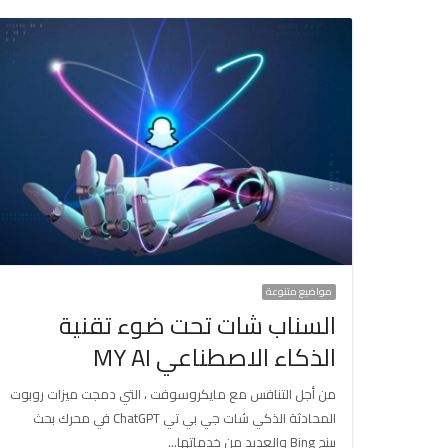
مواضيع متنوعة
السناب شات تحت ضوء تقنية
الذكاء الاصطناعي MY AI
من أجل التنافس مع مايكروسوفت ، التي دمجت ميزات روبوت
المحادثة الذكي شات جي بي تي ChatGPT في محرك بحث
بينج Bing والعديد من خدماتها…