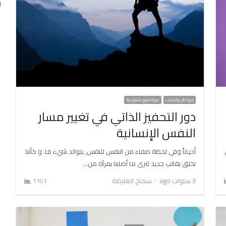
ا
خواطر وتجارب
مواضيع متنوعة
دور التحفيز الذاتي في تغيير مسار
النفس الإنسانية
أحياناً وفي لحظة صفاء من النفس للنفس, يتوالد شيء ما. و كأننا
نخلق بقالب جديد لنرى ما أصابنا بمرآة من…
Author
3 سنوات ago
سماح العارضة
1101