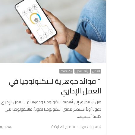
العمل
بيئة العمل
+ 2 more
٦ فوائد جوهرية للتكنولوجيا في
العمل الإداري
قبل أن نتطرق إلى أهمية التكنولوجيا ودورها في العمل الإداري.
دعونا أولاً نستذكر معنى التكنولوجيا لغوياً، فالتكنولوجيا هي
كلمة أعجمية…
Author
4 سنوات ago
سماح العارضة
1240