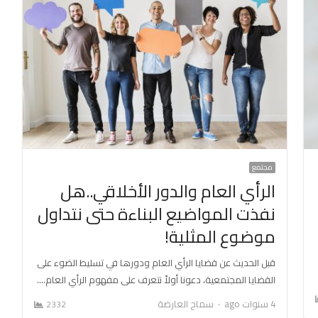
مجتمع
الرأي العام والدور الأخلاقي..هل
نفذت المواضيع البناءة حتى نتداول
موضوع المثلية!
قبل الحديث عن قضايا الرأي العام ودورها في تسليط الضوء على
القضايا المجتمعية، دعونا أولاً نتعرف على مفهوم الرأي العام.…
Author
4 سنوات ago
سماح العارضة
2332