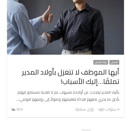
العمل
بيئة العمل
أيها الموظف لا تتغزل بأولاد المدير
تملقًا…إليك الأسباب!
يأتيك المدير ليتحدث عن أولاده باسهاب..لم لا فلديه مستمع مهتم
بأدق ما يجري معهم ابتداءًا بتعليمهم وصولاً إلى روتينهم اليومي،…
Author
4 سنوات ago
رؤى سمارة
806