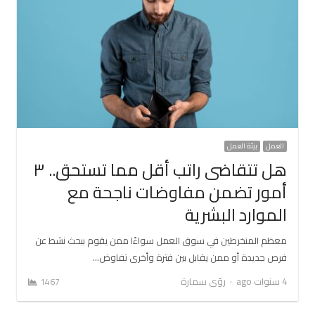
العمل
بيئة العمل
هل تتقاضى راتب أقل مما تستحق.. ٣
أمور تضمن مفاوضات ناجحة مع
الموارد البشرية
معظم المنخرطين في سوق العمل سواءًا ممن يقوم ببحث نشط عن
فرص جديدة أو ممن يقابل بين فترة وأخرى تفاوض…
Author
4 سنوات ago
رؤى سمارة
1467