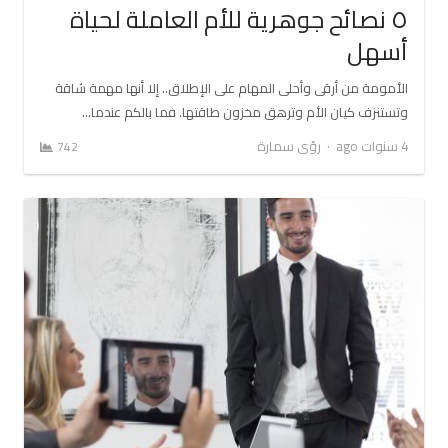
٥ نصائح جوهرية للأم العاملة لحياة
أسهل
الأمومة من أرقى وأحلى المهام على الإطلاق.. إلا أنها مهمة شاقة
وتستنزف كيان الأم وترهق مخزون طاقتها. فما بالكم عندما…
Author
4 سنوات ago
رؤى سمارة
742