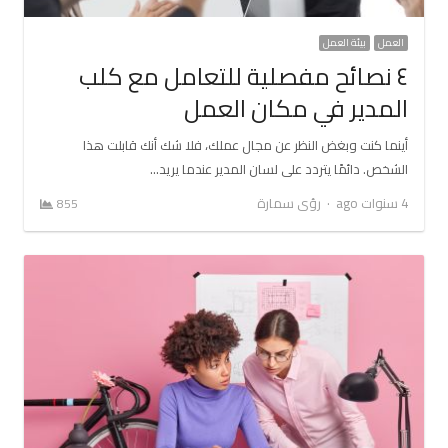
العمل
بيئة العمل
٤ نصائح مفصلية للتعامل مع كلب
المدير في مكان العمل
أينما كنت وبغض النظر عن مجال عملك، فلا شك أنك قابلت هذا
الشخص. دائمًا يتردد على لسان المدير عندما يريد…
Author
4 سنوات ago
رؤى سمارة
855