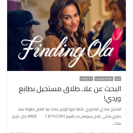
ترند
خواطر وتجارب
+ 1 more
البحث عن علا..طلاق مستحيل بطابع
وردي!
المخرج هادي الباجوري كتابة مها الوزير,غادة عبد العال بطولة هند
صبري،هاني عادل،سوسن بدر تقييم IMDb 7.8/10 (781) حتى تاريخ
هذا…
Author