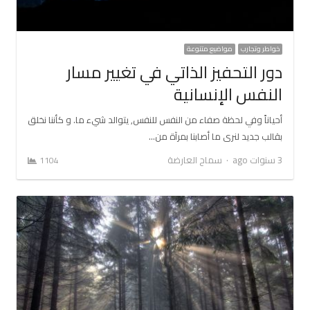
خواطر وتجارب
مواضيع متنوعة
دور التحفيز الذاتي في تغيير مسار
النفس الإنسانية
أحياناً وفي لحظة صفاء من النفس للنفس, يتوالد شيء ما. و كأننا نخلق
بقالب جديد لنرى ما أصابنا بمرآة من…
Author
3 سنوات ago
سماح العارضة
1104