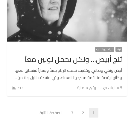
ترند
خواطر وتجارب
ثلج أبيض… ولكن يحمل لونين معاً
أبيض ونقي وصافي وخفيف تحمله الرياح يميناً ويساراً فينساق معها
وكأنها رقصة متناغمة مسرحها السماء. وفي منتصف الليل بدلاً من…
Author
5 سنوات ago
رؤى سمارة
713
تعدد
1
2
3
الصفحة التالية
Page
Page
Page
صفحات