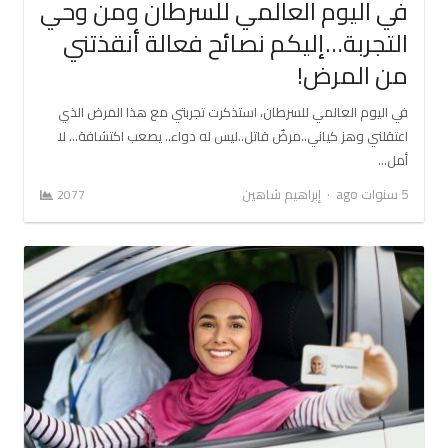
في اليوم العالمي للسرطان ومن وحي
التجربة…إليكم نصائح فعالة أنقذتني
من المرض!
في اليوم العالمي للسرطان، استذكرت تجربتي مع هذا المرض الذي
اعتقلني وهز كياني..مرضٌ قاتل..ليس له دواء.. يصعب اكتشافة… لا
أمل…
Author
5 سنوات ago
إبراهيم شاهين
2077