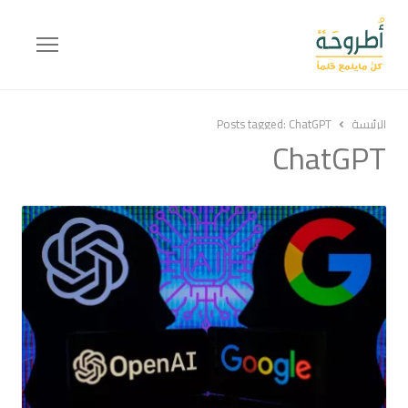
Menu
الرئيسة
ChatGPT
Posts tagged:
ChatGPT