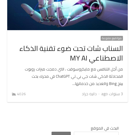
مواضيع متنوعة
السناب شات تحت ضوء تقنية الذكاء
الاصطناعي MY AI
من أجل التنافس مع مايكروسوفت ، التي دمجت ميزات روبوت
المحادثة الذكي شات جي بي تي ChatGPT في محرك بحث
بينج Bing والعديد من خدماتها…
Author
3 سنوات ago
دانيه جراد
4026
البحث في الموقع